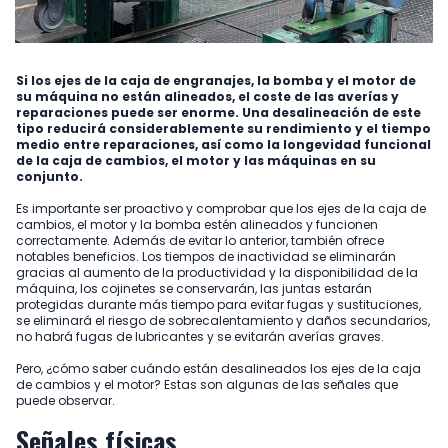
Si los ejes de la caja de engranajes, la bomba y el motor de
su máquina no están alineados, el coste de las averías y
reparaciones puede ser enorme. Una desalineación de este
tipo reducirá considerablemente su rendimiento y el tiempo
medio entre reparaciones, así como la longevidad funcional
de la caja de cambios, el motor y las máquinas en su
conjunto.
Es importante ser proactivo y comprobar que los ejes de la caja de
cambios, el motor y la bomba estén alineados y funcionen
correctamente. Además de evitar lo anterior, también ofrece
notables beneficios. Los tiempos de inactividad se eliminarán
gracias al aumento de la productividad y la disponibilidad de la
máquina, los cojinetes se conservarán, las juntas estarán
protegidas durante más tiempo para evitar fugas y sustituciones,
se eliminará el riesgo de sobrecalentamiento y daños secundarios,
no habrá fugas de lubricantes y se evitarán averías graves.
Pero, ¿cómo saber cuándo están desalineados los ejes de la caja
de cambios y el motor? Estas son algunas de las señales que
puede observar.
Señales físicas