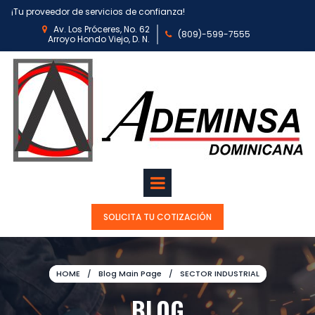
¡Tu proveedor de servicios de confianza!
Av. Los Próceres, No. 62

(809)-599-7
555

Arroyo Hondo Viejo, D. N.
SOLICITA TU COTIZACIÓN
HOME
/
Blog Main Page
/
SECTOR INDUSTRIAL
BLOG