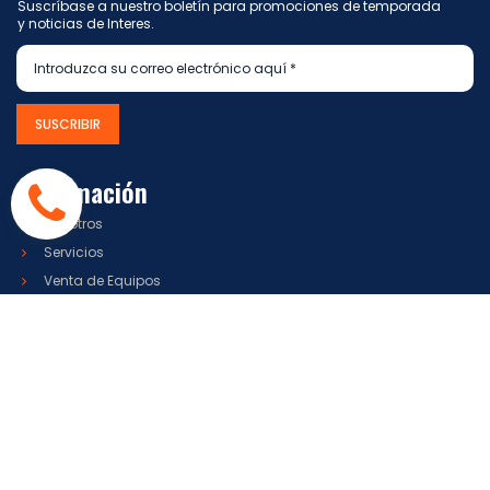
Suscríbase a nuestro boletín para promociones de temporada
y noticias de Interes.
SUSCRIBIR
Información
Nosotros
Servicios
Venta de Equipos
Blog
Contactenos
Siganos



Copyright © 2023.
All Rights Reserved.