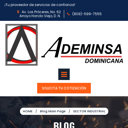
¡Tu proveedor de servicios de confianza!
Av. Los Próceres, No. 62

(809)-599-7
555

Arroyo Hondo Viejo, D. N.
SOLICITA TU COTIZACIÓN
HOME
/
Blog Main Page
/
SECTOR INDUSTRIAL
BLOG